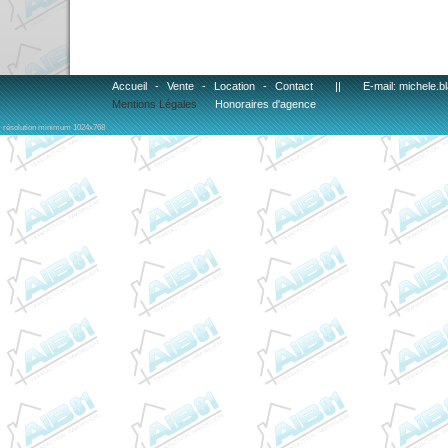
Accueil
-
Vente
-
Location
-
Contact
||
E-mail: michele.
Mentions Légales
Honoraires d'agence
résolution minimum 1024x768